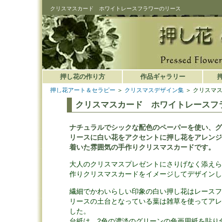
クリスマスカード ホワイトレースフラワーのリース
押し花の作り方
作品ギャラリー
押し花アート＆セラピー
＞
クリスマスデザイン集
＞ クリスマ
クリスマスカード ホワイトレースフ
ナチュラルでシックな配色のペーパーを使い、グ
リースに白い花をアクセントに押し花をアレンジ
着いた雰囲気の手作りクリスマスカードです。
大人のクリスマスプレゼントにさりげなく添えら
作りクリスマスカードをイメージしてデザインし
繊細でかわいらしい印象の白い押し花はレースフ
リースの土台となっている葉は雑草を使ってアレ
した。
台紙は、2色の濃淡のグリーンの色画用紙を貼り