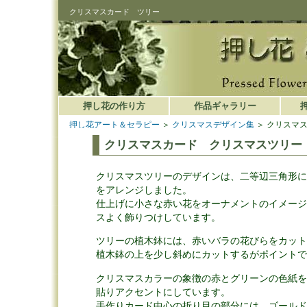
クリスマスカード ツリー
押し花の作り方
作品ギャラリー
押し花アート＆セラピー
＞
クリスマスデザイン集
＞ クリスマ
クリスマスカード クリスマスツリー
クリスマスツリーのデザインは、二等辺三角形に
をアレンジしました。
仕上げに小さな赤い花をオーナメントのイメージ
スよく飾りつけしています。
ツリーの植木鉢には、赤いバラの花びらをカット
植木鉢の上を少し斜めにカットするがポイントで
クリスマスカラーの象徴の赤とグリーンの色紙を
貼りアクセントにしています。
手作りカード中心の折り目の部分には、ゴールド