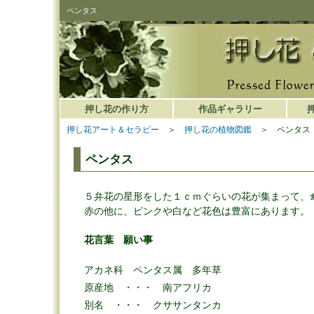
ペンタス
押し花の作り方
作品ギャラリー
押し花アート＆セラピー
＞
押し花の植物図鑑
＞ ペンタス
ペンタス
５弁花の星形をした１ｃｍぐらいの花が集まって、
赤の他に、ピンクや白など花色は豊富にあります。
花言葉 願い事
アカネ科 ペンタス属 多年草
原産地 ・・・ 南アフリカ
別名 ・・・ クササンタンカ