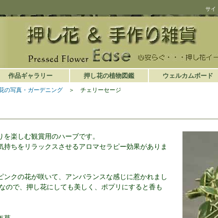
サイ
作品ギャラリー
押し花の植物図鑑
ウェルカムボード
花の写真・ガーデニング
＞ チェリーセージ
りを楽しむ観賞用のハーブです。
気持ちをリラックスさせるアロマセラピー効果がありま
ピンクの花が咲いて、アンバランスな感じに惹かれまし
的なので、押し花にしても美しく、ポプリにすると香も